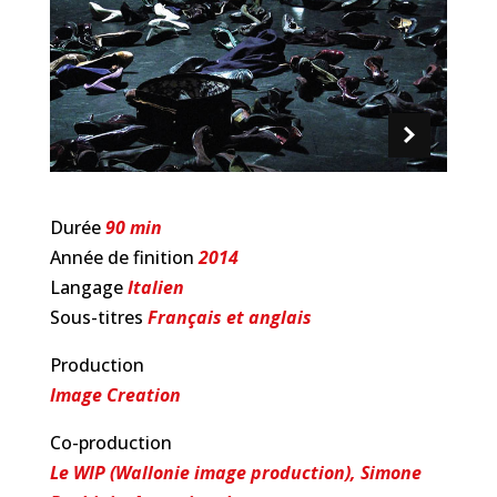
Durée
90 min
Année de finition
2014
Langage
Italien
Sous-titres
Français et anglais
Production
Image Creation
Co-production
Le WIP (Wallonie image production), Simone