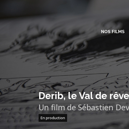
NOS FILMS
Derib, le Val de rêv
Un film de Sébastien Dev
En production