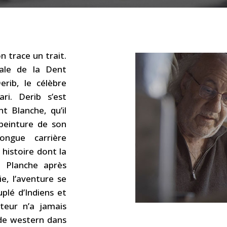
n trace un trait.
dale de la Dent
ib, le célèbre
ri. Derib s’est
t Blanche, qu’il
 peinture de son
ongue carrière
e histoire dont la
 Planche après
e, l’aventure se
plé d’Indiens et
teur n’a jamais
r de western dans