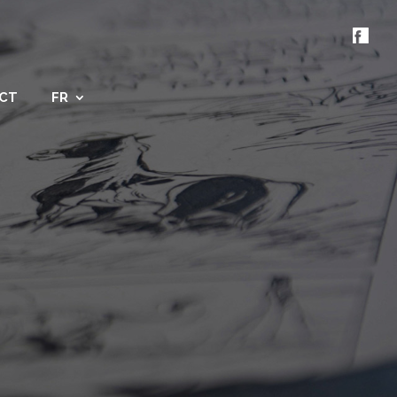
CT
FR