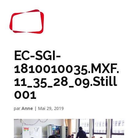
EC-SGI-
1810010035.MXF.
11_35_28_09.Still
001
par
Anne
|
Mai 29, 2019