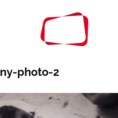
À PROPOS
CONTA
nny-photo-2