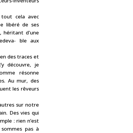
ateurs-inventeurs
 tout cela avec
e libéré de ses
, héritant d'une
edeva- ble aux
en des traces et
j’y découvre, je
homme résonne
es. Au mur, des
uent les rêveurs
autres sur notre
ain. Des vies qui
mple : rien n’est
ne sommes pas à