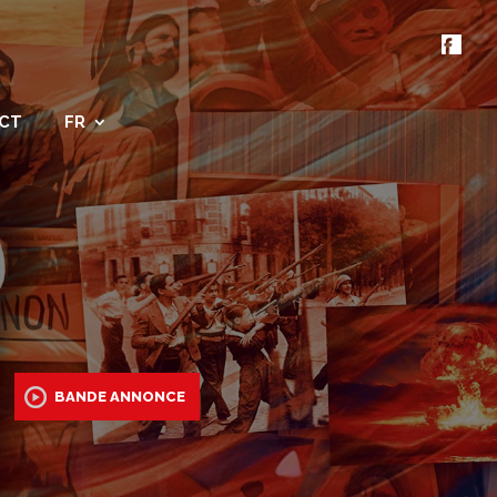
CT
FR
BANDE ANNONCE